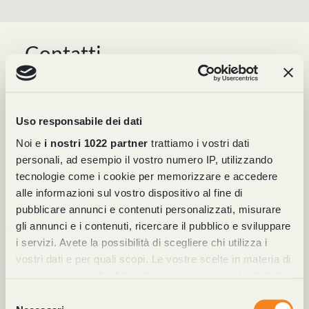
Contatti
DEB Srl S.B.
Via Cercone, 12
24060 Castelli Calepio (BG) Italia
Uso responsabile dei dati
Tel.
+39 035 847128
Noi e
i nostri 1022 partner
trattiamo i vostri dati
Fax
+39 035 848570
personali, ad esempio il vostro numero IP, utilizzando
tecnologie come i cookie per memorizzare e accedere
info@debbottoni.it
alle informazioni sul vostro dispositivo al fine di
pubblicare annunci e contenuti personalizzati, misurare
gli annunci e i contenuti, ricercare il pubblico e sviluppare
i servizi. Avete la possibilità di scegliere chi utilizza i
vostri dati e per quali scopi. Le vostre scelte in materia di
privacy sono applicabili solo su questa proprietà digitale
in cui avete effettuato le vostre scelte. È possibile
Selezione
modificare o revocare il proprio consenso in qualsiasi