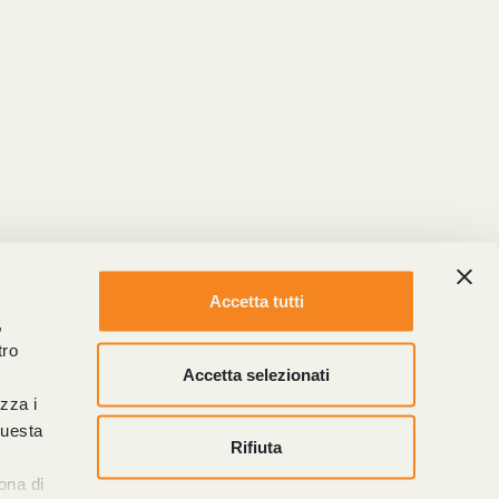
Accetta tutti
,
tro
Accetta selezionati
izza i
questa
Rifiuta
l
ona di