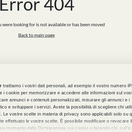
Error 404
 were looking for is not available or has been moved
Back to main page
r
trattiamo i vostri dati personali, ad esempio il vostro numero IP
e i cookie per memorizzare e accedere alle informazioni sul vos
licare annunci e contenuti personalizzati, misurare gli annunci e i
ico e sviluppare i servizi. Avete la possibilità di scegliere chi util
pi. Le vostre scelte in materia di privacy sono applicabili solo su 
ete effettuato le vostre scelte. È possibile modificare o revocare i
asi momento dalla Dichiarazione sui cookie o facendo clic sull'ic