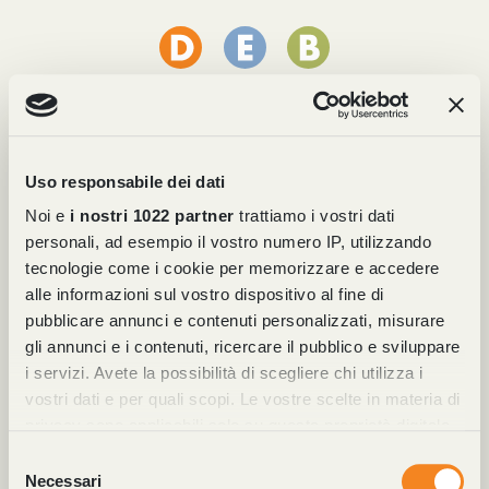
Uso responsabile dei dati
Noi e
i nostri 1022 partner
trattiamo i vostri dati
personali, ad esempio il vostro numero IP, utilizzando
tecnologie come i cookie per memorizzare e accedere
alle informazioni sul vostro dispositivo al fine di
Belts
pubblicare annunci e contenuti personalizzati, misurare
gli annunci e i contenuti, ricercare il pubblico e sviluppare
Leather accessories: quality,
i servizi. Avete la possibilità di scegliere chi utilizza i
craftsmanship and customization. In our
vostri dati e per quali scopi. Le vostre scelte in materia di
production department, we’re
privacy sono applicabili solo su questa proprietà digitale
passionately dedicated to the…
in cui avete effettuato le vostre scelte. È possibile
Selezione
modificare o revocare il proprio consenso in qualsiasi
Necessari
del