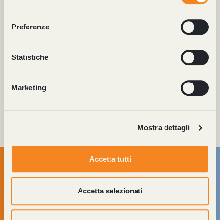
Discover
momento dalla Dichiarazione sui cookie o facendo clic
consenso
sull'icona di attivazione della privacy.
Preferenze
Con il tuo consenso, vorremmo anche:
raccogliere informazioni sulla tua posizione
Statistiche
geografica, con un'approssimazione di qualche
metro,
Marketing
Identificare il tuo dispositivo, scansionandolo
attivamente alla ricerca di caratteristiche specifiche
(impronte digitali).
Mostra dettagli
Approfondisci come vengono elaborati i tuoi dati personali
e imposta le tue preferenze nella
sezione dettagli
. Puoi
modificare o ritirare il tuo consenso in qualsiasi momento
Accetta tutti
dalla Dichiarazione sui cookie.
Utilizziamo i cookie per personalizzare contenuti ed
Accetta selezionati
annunci, per fornire funzionalità dei social media e per
analizzare il nostro traffico. Condividiamo inoltre