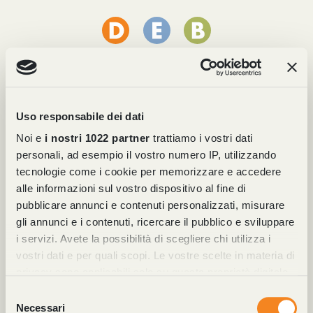
Uso responsabile dei dati
Noi e
i nostri 1022 partner
trattiamo i vostri dati
personali, ad esempio il vostro numero IP, utilizzando
tecnologie come i cookie per memorizzare e accedere
alle informazioni sul vostro dispositivo al fine di
pubblicare annunci e contenuti personalizzati, misurare
Cinture
gli annunci e i contenuti, ricercare il pubblico e sviluppare
i servizi. Avete la possibilità di scegliere chi utilizza i
Accessori in pelle: qualità, artigianalità e
vostri dati e per quali scopi. Le vostre scelte in materia di
personalizzazione. All’interno del nostro
privacy sono applicabili solo su questa proprietà digitale
laboratorio, ci dedichiamo con passione…
in cui avete effettuato le vostre scelte. È possibile
Selezione
Scopri
modificare o revocare il proprio consenso in qualsiasi
Necessari
del