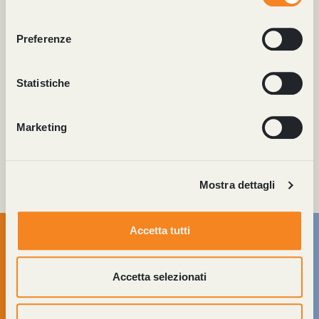
momento dalla Dichiarazione sui cookie o facendo clic
consenso
sull'icona di attivazione della privacy.
Preferenze
Con il tuo consenso, vorremmo anche:
raccogliere informazioni sulla tua posizione
Statistiche
geografica, con un'approssimazione di qualche
metro,
Marketing
Identificare il tuo dispositivo, scansionandolo
attivamente alla ricerca di caratteristiche specifiche
(impronte digitali).
Mostra dettagli
Approfondisci come vengono elaborati i tuoi dati personali
e imposta le tue preferenze nella
sezione dettagli
. Puoi
modificare o ritirare il tuo consenso in qualsiasi momento
Accetta tutti
dalla Dichiarazione sui cookie.
Utilizziamo i cookie per personalizzare contenuti ed
Accetta selezionati
annunci, per fornire funzionalità dei social media e per
analizzare il nostro traffico. Condividiamo inoltre